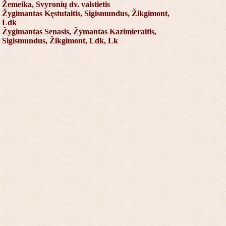
Žemeika, Svyronių dv. valstietis
Žygimantas Kęstutaitis, Sigismundus, Žikgimont,
Ldk
Žygimantas Senasis, Žymantas Kazimieraitis,
Sigismundus, Žikgimont, Ldk, Lk