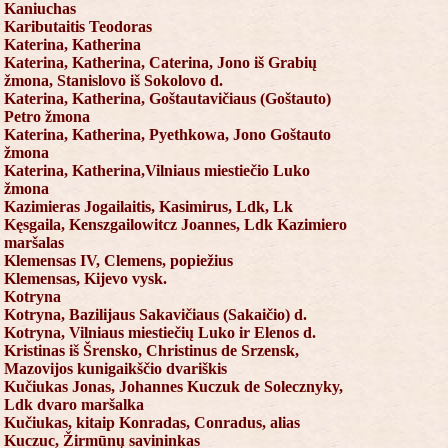
Kaniuchas
Kaributaitis Teodoras
Katerina, Katherina
Katerina, Katherina, Caterina, Jono iš Grabių
žmona, Stanislovo iš Sokolovo d.
Katerina, Katherina, Goštautavičiaus (Goštauto)
Petro žmona
Katerina, Katherina, Pyethkowa, Jono Goštauto
žmona
Katerina, Katherina,Vilniaus miestiečio Luko
žmona
Kazimieras Jogailaitis, Kasimirus, Ldk, Lk
Kęsgaila, Kenszgailowitcz Joannes, Ldk Kazimiero
maršalas
Klemensas IV, Clemens, popiežius
Klemensas, Kijevo vysk.
Kotryna
Kotryna, Bazilijaus Sakavičiaus (Sakaičio) d.
Kotryna, Vilniaus miestiečių Luko ir Elenos d.
Kristinas iš Šrensko, Christinus de Srzensk,
Mazovijos kunigaikščio dvariškis
Kučiukas Jonas, Johannes Kuczuk de Solecznyky,
Ldk dvaro maršalka
Kučiukas, kitaip Konradas, Conradus, alias
Kuczuc, Žirmūnų savininkas