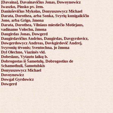
[Davaina], Davainavičius Jonas, Dowoynowicz
Iwaszko, Pinsko pv. žem.
Daniuševičius Mykolas, Donyuszowycz Michael
Darata, Dorothea, arba Sonka, Svyrių kunigaikščio
Jono, arba Grigo, žmona
Darata, Dorothea, Vilniaus miestiečio Motiejaus,
vadinamo Volochu, žmona
Daugirdas Jonas, Dowgerd
Daugirdavičius Andrius, Daugirdas, Davgyrdovicz,
Dowgerdowycz Andreas, Dovkgirdovič Andrej,
Svyronių tėvonis; Sventochna, jo žmona
Dyl Olechno, Viazinės vld.
Dobeslaus, Vytauto laikų b.
Dobrogostas iš Šamotulų, Dobrogostius de
Schamothuli, Šamotulskis
Donyuszowycz Michael
Dovoynowicz
Dowgal Gyrdowicz
Dowgerd