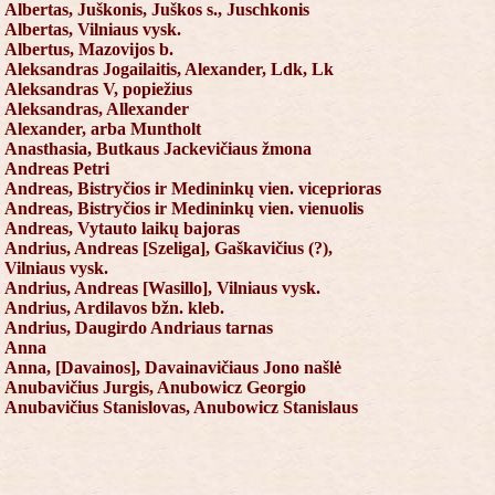
Albertas, Juškonis, Juškos s., Juschkonis
Albertas, Vilniaus vysk.
Albertus, Mazovijos b.
Aleksandras Jogailaitis, Alexander, Ldk, Lk
Aleksandras V, popiežius
Aleksandras, Allexander
Alexander, arba Muntholt
Anasthasia, Butkaus Jackevičiaus žmona
Andreas Petri
Andreas, Bistryčios ir Medininkų vien. viceprioras
Andreas, Bistryčios ir Medininkų vien. vienuolis
Andreas, Vytauto laikų bajoras
Andrius, Andreas [Szeliga], Gaškavičius (?),
Vilniaus vysk.
Andrius, Andreas [Wasillo], Vilniaus vysk.
Andrius, Ardilavos bžn. kleb.
Andrius, Daugirdo Andriaus tarnas
Anna
Anna, [Davainos], Davainavičiaus Jono našlė
Anubavičius Jurgis, Anubowicz Georgio
Anubavičius Stanislovas, Anubowicz Stanislaus