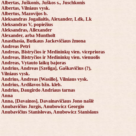
Albertas, Juškonis, Juškos s., Juschkonis
Albertas, Vilniaus vysk.
Albertus, Mazovijos b.
Aleksandras Jogailaitis, Alexander, Ldk, Lk
Aleksandras V, popiežius
Aleksandras, Allexander
Alexander, arba Muntholt
Anasthasia, Butkaus Jackevičiaus žmona
Andreas Petri
Andreas, Bistryčios ir Medininkų vien. viceprioras
Andreas, Bistryčios ir Medininkų vien. vienuolis
Andreas, Vytauto laikų bajoras
Andrius, Andreas [Szeliga], Gaškavičius (?),
Vilniaus vysk.
Andrius, Andreas [Wasillo], Vilniaus vysk.
Andrius, Ardilavos bžn. kleb.
Andrius, Daugirdo Andriaus tarnas
Anna
Anna, [Davainos], Davainavičiaus Jono našlė
Anubavičius Jurgis, Anubowicz Georgio
Anubavičius Stanislovas, Anubowicz Stanislaus