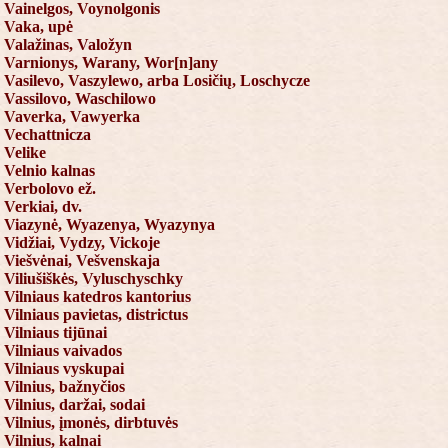
Vainelgos, Voynolgonis
Vaka, upė
Valažinas, Valožyn
Varnionys, Warany, Wor[n]any
Vasilevo, Vaszylewo, arba Losičių, Loschycze
Vassilovo, Waschilowo
Vaverka, Vawyerka
Vechattnicza
Velike
Velnio kalnas
Verbolovo ež.
Verkiai, dv.
Viazynė, Wyazenya, Wyazynya
Vidžiai, Vydzy, Vickoje
Viešvėnai, Vešvenskaja
Viliušiškės, Vyluschyschky
Vilniaus katedros kantorius
Vilniaus pavietas, districtus
Vilniaus tijūnai
Vilniaus vaivados
Vilniaus vyskupai
Vilnius, bažnyčios
Vilnius, daržai, sodai
Vilnius, įmonės, dirbtuvės
Vilnius, kalnai