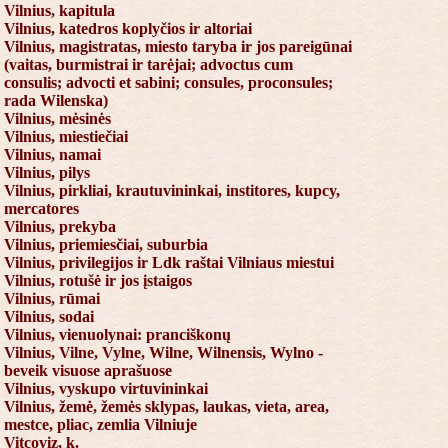
Vilnius, kapitula
Vilnius, katedros koplyčios ir altoriai
Vilnius, magistratas, miesto taryba ir jos pareigūnai
(vaitas, burmistrai ir tarėjai; advoctus cum
consulis; advocti et sabini; consules, proconsules;
rada Wilenska)
Vilnius, mėsinės
Vilnius, miestiečiai
Vilnius, namai
Vilnius, pilys
Vilnius, pirkliai, krautuvininkai, institores, kupcy,
mercatores
Vilnius, prekyba
Vilnius, priemiesčiai, suburbia
Vilnius, privilegijos ir Ldk raštai Vilniaus miestui
Vilnius, rotušė ir jos įstaigos
Vilnius, rūmai
Vilnius, sodai
Vilnius, vienuolynai: pranciškonų
Vilnius, Vilne, Vylne, Wilne, Wilnensis, Wylno -
beveik visuose aprašuose
Vilnius, vyskupo virtuvininkai
Vilnius, žemė, žemės sklypas, laukas, vieta, area,
mestce, pliac, zemlia Vilniuje
Vitcoviz, k.